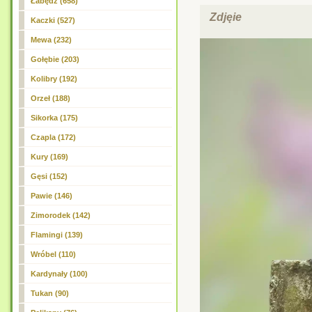
Łabędź (658)
Zdjęie
Kaczki (527)
Mewa (232)
Gołębie (203)
Kolibry (192)
Orzeł (188)
Sikorka (175)
Czapla (172)
Kury (169)
Gęsi (152)
Pawie (146)
Zimorodek (142)
Flamingi (139)
Wróbel (110)
Kardynały (100)
Tukan (90)