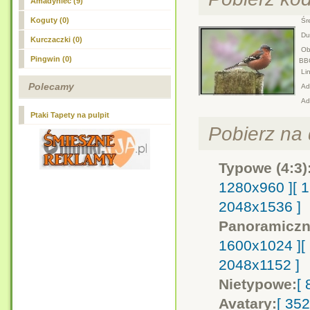
Amadyniec (9)
Koguty (0)
Śre
Duż
Kurczaczki (0)
Obr
Pingwin (0)
BB
Lin
Polecamy
Adr
Ad
Ptaki Tapety na pulpit
Pobierz na d
Typowe (4:3)
1280x960 ]
[ 
2048x1536 ]
Panoramiczn
1600x1024 ]
[
2048x1152 ]
Nietypowe:
[
Avatary:
[ 35