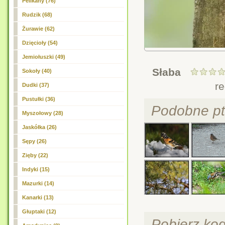
Pelikany (76)
Rudzik (68)
Żurawie (62)
Dzięcioły (54)
Jemiołuszki (49)
Słaba
Sokoły (40)
r
Dudki (37)
Pustułki (36)
Podobne pt
Myszołowy (28)
Jaskółka (26)
Sępy (26)
Zięby
(22)
Indyki (15)
Mazurki (14)
Kanarki (13)
Głuptaki (12)
Pobierz ko