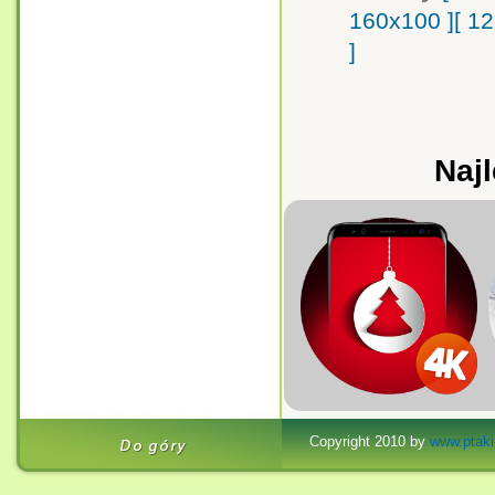
160x100 ]
[ 1
]
Najl
Copyright 2010 by
www.ptaki-