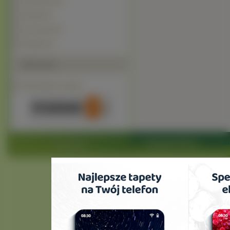
Amadyniec (9)
Koguty (0)
Kurczaczki (0)
Pingwin (0)
Polecamy
Ptaki Tapety na pulpit
Copyright 2010 by
www.ptaki-