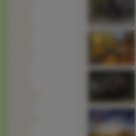
Łabędź (658)
Kaczki (527)
Mewa (232)
Gołębie (203)
Kolibry (192)
Orzeł (188)
Sikorka (175)
Czapla (172)
Kury (169)
Gęsi (152)
Pawie (146)
Zimorodek (142)
Flamingi (139)
Wróbel (110)
Kardynały (100)
Tukan (90)