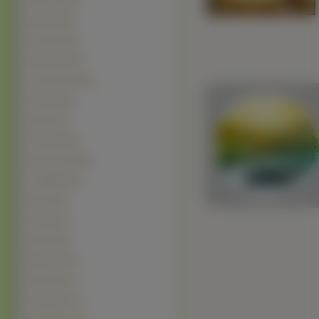
Pelikany (76)
Rudzik (68)
Żurawie (62)
Dzięcioły (54)
Jemiołuszki (49)
Sokoły (40)
Dudki (37)
Pustułki (36)
Myszołowy (28)
Jaskółka (26)
Sępy (26)
Zięby (22)
Indyki
(15)
Mazurki (14)
Kanarki (13)
Głuptaki (12)