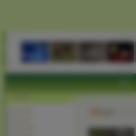
Ptaki
Ptaki (2949)
Indyki
Sowa (952)
Papuga (663)