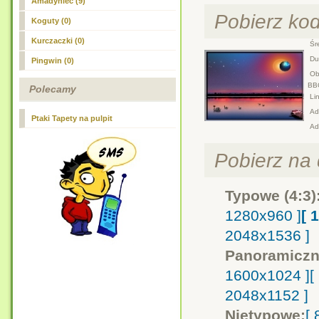
Amadyniec (9)
Pobierz ko
Koguty (0)
Kurczaczki (0)
Śre
Duż
Pingwin (0)
Obr
BB
Polecamy
Lin
Adr
Ptaki Tapety na pulpit
Ad
Pobierz na d
Typowe (4:3)
1280x960 ]
[ 
2048x1536 ]
Panoramiczn
1600x1024 ]
[
2048x1152 ]
Nietypowe:
[