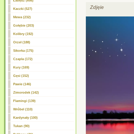
Łabędź
(658)
Zdjęie
Kaczki (527)
Mewa (232)
Gołębie (203)
Kolibry (192)
Orzeł (188)
Sikorka (175)
Czapla (172)
Kury (169)
Gęsi (152)
Pawie (146)
Zimorodek (142)
Flamingi (139)
Wróbel (110)
Kardynały (100)
Tukan (90)