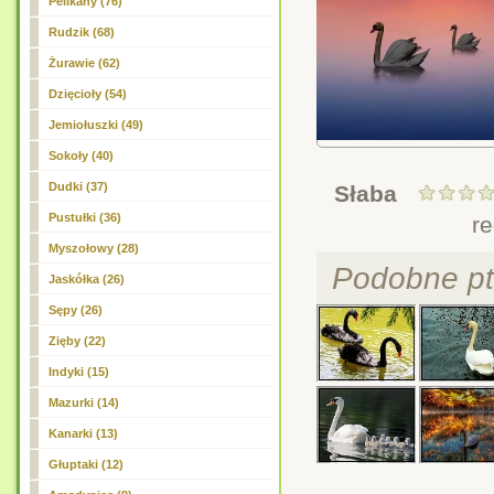
Pelikany (76)
Rudzik (68)
Żurawie (62)
Dzięcioły (54)
Jemiołuszki (49)
Sokoły (40)
Dudki (37)
Słaba
Pustułki (36)
r
Myszołowy (28)
Podobne pt
Jaskółka (26)
Sępy (26)
Zięby (22)
Indyki (15)
Mazurki (14)
Kanarki (13)
Głuptaki (12)